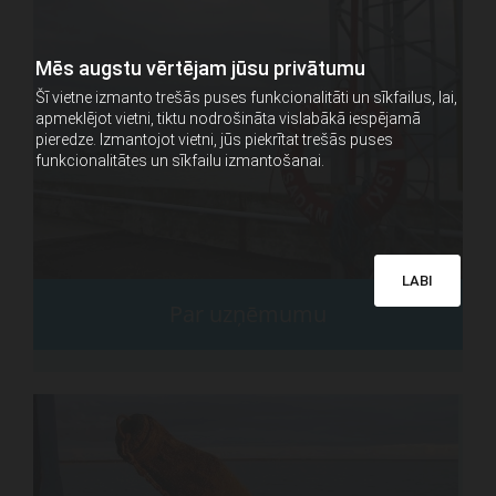
Mēs augstu vērtējam jūsu privātumu
Šī vietne izmanto trešās puses funkcionalitāti un sīkfailus, lai,
apmeklējot vietni, tiktu nodrošināta vislabākā iespējamā
pieredze. Izmantojot vietni, jūs piekrītat trešās puses
funkcionalitātes un sīkfailu izmantošanai.
LABI
Par uzņēmumu