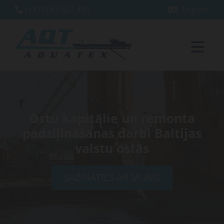
(+371) 67 607 430
English


Ostu kapitālie un remonta
padziļināšanas darbi Baltijas
valstu ostās
SAZINĀTIES AR MUMS